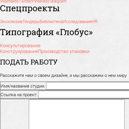
Vkontakte
Twitter
Pinterest
Telegram
Спецпроекты
Эксклюзив
Тендеры
Библиотека
Исследования
HR
Типография «Глобус»
Консультирование
Конструирование
Производство упаковки
ПОДАТЬ РАБОТУ
Расскажите нам о своем дизайне, и мы расскажем о нем миру
Имя/название студии:
Ссылка на проект: