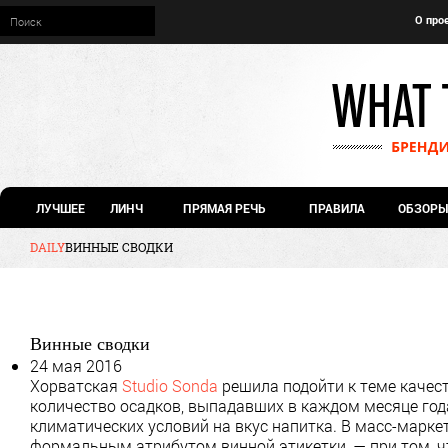
О про
ЛУЧШЕЕ
ЛИНЧ
ПРЯМАЯ РЕЧЬ
ПРАВИЛА
ОБЗОРЫ
DAILY
ВИННЫЕ СВОДКИ
Винные сводки
24 мая 2016
Хорватская
Studio Sonda
решила подойти к теме качест
количество осадков, выпадавших в каждом месяце год
климатических условий на вкус напитка. В масс-маркет
формальным атрибутом винной этикетки, — при том, чт