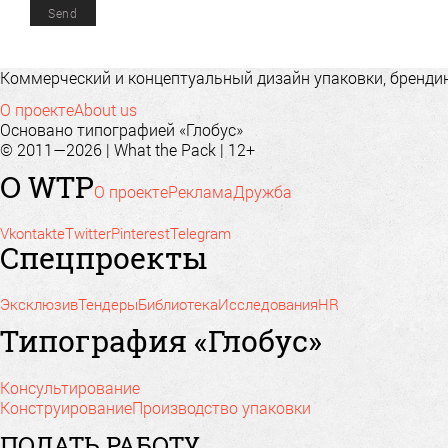
Коммерческий и концептуальный дизайн упаковки, брендинг
О проекте
About us
Основано типографией «Глобус»
© 2011—2026 | What the Pack | 12+
О WTP
О проекте
Реклама
Дружба
Vkontakte
Twitter
Pinterest
Telegram
Спецпроекты
Эксклюзив
Тендеры
Библиотека
Исследования
HR
Типография «Глобус»
Консультирование
Конструирование
Производство упаковки
ПОДАТЬ РАБОТУ