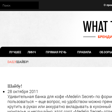
О про
ЛУЧШЕЕ
ЛИНЧ
ПРЯМАЯ РЕЧЬ
ПРАВИЛА
ОБЗОРЫ
DAILY
ШАЙБУ!
Шайбу!
28 октября 2011
Удивительная банка для кофе «Medelin Secret» по форм
пользоваться – еще вопрос, но удобством можно прен
крутить в руках или аккуратно вкладывать в кухонный я
монпасье, и неслучайно: этот сорт «Medelin Secret» от