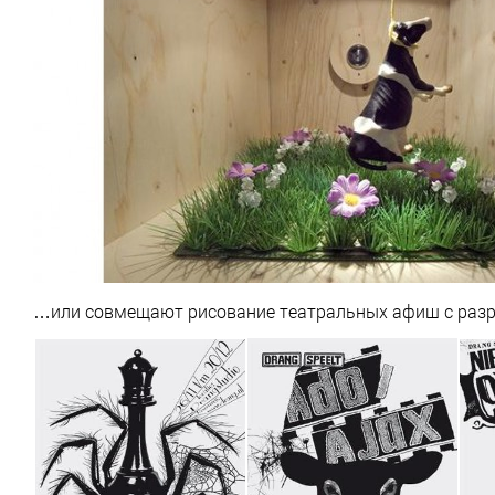
…или совмещают рисование театральных афиш с разра