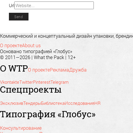
Url
Коммерческий и концептуальный дизайн упаковки, брендинг
О проекте
About us
Основано типографией «Глобус»
© 2011—2026 | What the Pack | 12+
О WTP
О проекте
Реклама
Дружба
Vkontakte
Twitter
Pinterest
Telegram
Спецпроекты
Эксклюзив
Тендеры
Библиотека
Исследования
HR
Типография «Глобус»
Консультирование