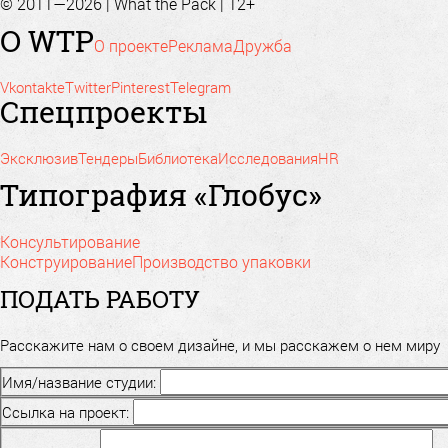
© 2011—2026 | What the Pack | 12+
О WTP
О проекте
Реклама
Дружба
Vkontakte
Twitter
Pinterest
Telegram
Спецпроекты
Эксклюзив
Тендеры
Библиотека
Исследования
HR
Типография «Глобус»
Консультирование
Конструирование
Производство упаковки
ПОДАТЬ РАБОТУ
Расскажите нам о своем дизайне, и мы расскажем о нем миру
Имя/название студии:
Ссылка на проект: