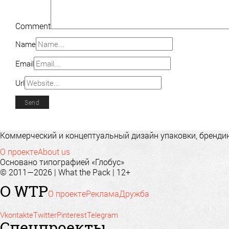
Comment
Name
Email
Url
Коммерческий и концептуальный дизайн упаковки, брендинг
О проекте
About us
Основано типографией «Глобус»
© 2011—2026 | What the Pack | 12+
О WTP
О проекте
Реклама
Дружба
Vkontakte
Twitter
Pinterest
Telegram
Спецпроекты