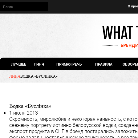
О про
ЛУЧШЕЕ
ЛИНЧ
ПРЯМАЯ РЕЧЬ
ПРАВИЛА
ОБЗОРЫ
ЛИНЧ
ВОДКА «БУСЛIНКА»
Водка «Буслiнка»
1 июля 2013
Скромность, миролюбие и некоторая наивность, с кото
свежему портрету истинно белорусской водки, создан
экспорт продукта в СНГ в бренд постарались заложит
форме задали ностальгическую тонкошеесть, а все тек