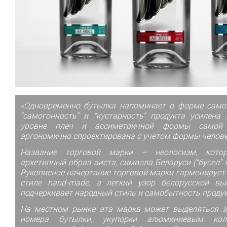
«Одновременно бутылка напоминает о форме само
“самогонность” и “кустарность” продукта усилена
уровне плеч и ассиметричной формы самой 
эргономично спроектирована с учетом формы челове
Название торговой марки – неологизм, кото
архетипный образ аиста, символа Беларуси (“бусел” п
Рукописное начертание торговой марки гармонирует
стиле hand-made, а легкий узор белорусской вы
подчеркивает народный стиль и самобытность продук
На местном рынке эта марка может выделяться з
номера бутылки, укупорки алюминиевым кол