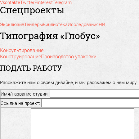
Vkontakte
Twitter
Pinterest
Telegram
Спецпроекты
Эксклюзив
Тендеры
Библиотека
Исследования
HR
Типография «Глобус»
Консультирование
Конструирование
Производство упаковки
ПОДАТЬ РАБОТУ
Расскажите нам о своем дизайне, и мы расскажем о нем миру
Имя/название студии:
Ссылка на проект: