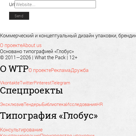
Url
Коммерческий и концептуальный дизайн упаковки, брендинг
О проекте
About us
Основано типографией «Глобус»
© 2011—2026 | What the Pack | 12+
О WTP
О проекте
Реклама
Дружба
Vkontakte
Twitter
Pinterest
Telegram
Спецпроекты
Эксклюзив
Тендеры
Библиотека
Исследования
HR
Типография «Глобус»
Консультирование
Конструирование
Производство упаковки