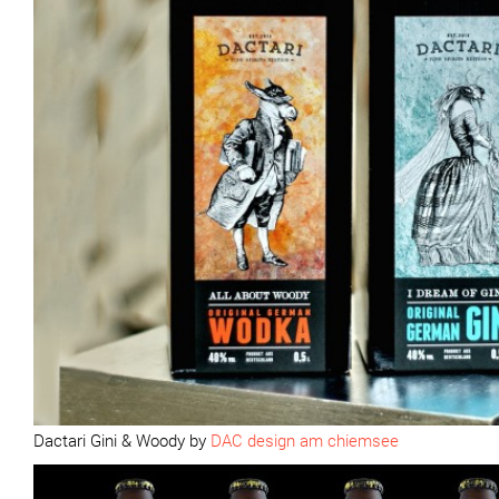
Dactari Gini & Woody by
DAC design am chiemsee