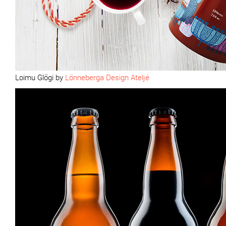
Loimu Glögi by
Lönneberga Design Ateljé