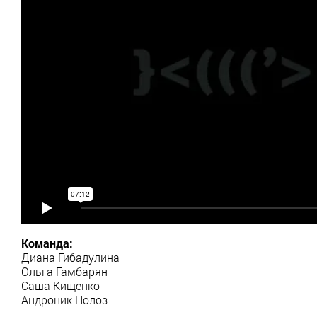
Команда:
Диана Гибадулина
Ольга Гамбарян
Саша Кищенко
Андроник Полоз