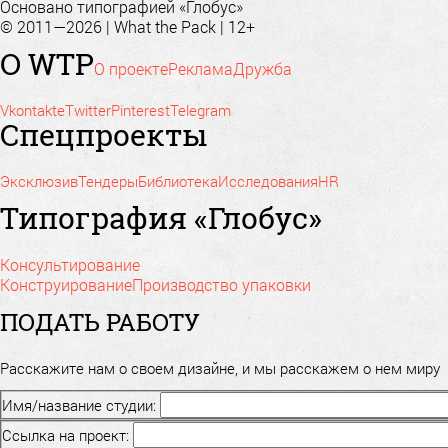
Основано типографией «Глобус»
© 2011—2026 | What the Pack | 12+
О WTP
О проекте
Реклама
Дружба
Vkontakte
Twitter
Pinterest
Telegram
Спецпроекты
Эксклюзив
Тендеры
Библиотека
Исследования
HR
Типография «Глобус»
Консультирование
Конструирование
Производство упаковки
ПОДАТЬ РАБОТУ
Расскажите нам о своем дизайне, и мы расскажем о нем миру
Имя/название студии:
Ссылка на проект: