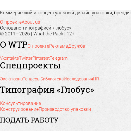
Коммерческий и концептуальный дизайн упаковки, брендинг
О проекте
About us
Основано типографией «Глобус»
© 2011—2026 | What the Pack | 12+
О WTP
О проекте
Реклама
Дружба
Vkontakte
Twitter
Pinterest
Telegram
Спецпроекты
Эксклюзив
Тендеры
Библиотека
Исследования
HR
Типография «Глобус»
Консультирование
Конструирование
Производство упаковки
ПОДАТЬ РАБОТУ