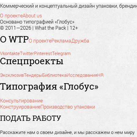
Коммерческий и концептуальный дизайн упаковки, брендинг
О проекте
About us
Основано типографией «Глобус»
© 2011—2026 | What the Pack | 12+
О WTP
О проекте
Реклама
Дружба
Vkontakte
Twitter
Pinterest
Telegram
Спецпроекты
Эксклюзив
Тендеры
Библиотека
Исследования
HR
Типография «Глобус»
Консультирование
Конструирование
Производство упаковки
ПОДАТЬ РАБОТУ
Расскажите нам о своем дизайне, и мы расскажем о нем миру