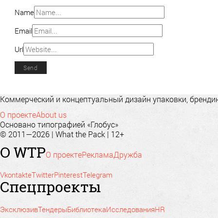
Name
Email
Url
Коммерческий и концептуальный дизайн упаковки, брендинг
О проекте
About us
Основано типографией «Глобус»
© 2011—2026 | What the Pack | 12+
О WTP
О проекте
Реклама
Дружба
Vkontakte
Twitter
Pinterest
Telegram
Спецпроекты
Эксклюзив
Тендеры
Библиотека
Исследования
HR