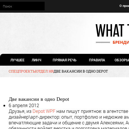
О про
ЛУЧШЕЕ
ЛИНЧ
ПРЯМАЯ РЕЧЬ
ПРАВИЛА
ОБЗОРЫ
СПЕЦПРОЕКТЫ
ОТДЕЛ HR
ДВЕ ВАКАНСИИ В ОДНО DEPOT
Две вакансии в одно Depot
6 апреля 2012
Друзья, из
Depot WPF
нам пишут приятное: в агентстве
дизайнер\арт-директор: опыт, портфолио и недюжие ам
впечатляющие задачи и общение с двумя Алексеями, А
обязанности войдет верстка и подготовка материалов 