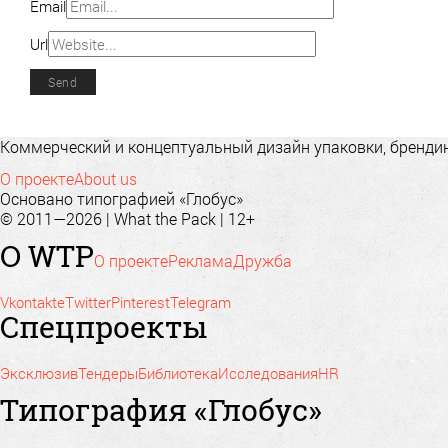
Email
Url
Коммерческий и концептуальный дизайн упаковки, брендинг
О проекте
About us
Основано типографией «Глобус»
© 2011—2026 | What the Pack | 12+
О WTP
О проекте
Реклама
Дружба
Vkontakte
Twitter
Pinterest
Telegram
Спецпроекты
Эксклюзив
Тендеры
Библиотека
Исследования
HR
Типография «Глобус»