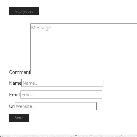
Add yours
Comment
Name
Email
Url