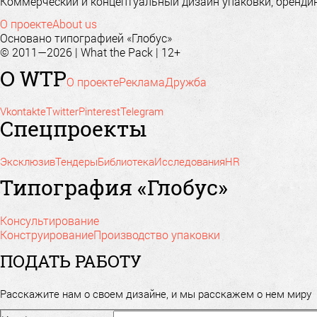
Коммерческий и концептуальный дизайн упаковки, брендинг
О проекте
About us
Основано типографией «Глобус»
© 2011—2026 | What the Pack | 12+
О WTP
О проекте
Реклама
Дружба
Vkontakte
Twitter
Pinterest
Telegram
Спецпроекты
Эксклюзив
Тендеры
Библиотека
Исследования
HR
Типография «Глобус»
Консультирование
Конструирование
Производство упаковки
ПОДАТЬ РАБОТУ
Расскажите нам о своем дизайне, и мы расскажем о нем миру