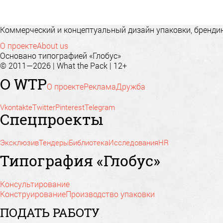
Коммерческий и концептуальный дизайн упаковки, брендинг
О проекте
About us
Основано типографией «Глобус»
© 2011—2026 | What the Pack | 12+
О WTP
О проекте
Реклама
Дружба
Vkontakte
Twitter
Pinterest
Telegram
Спецпроекты
Эксклюзив
Тендеры
Библиотека
Исследования
HR
Типография «Глобус»
Консультирование
Конструирование
Производство упаковки
ПОДАТЬ РАБОТУ