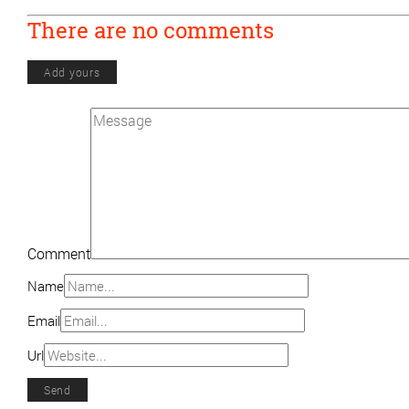
There are no comments
Add yours
Comment
Name
Email
Url