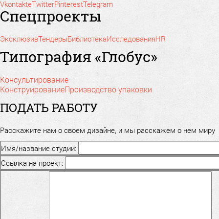
Vkontakte
Twitter
Pinterest
Telegram
Спецпроекты
Эксклюзив
Тендеры
Библиотека
Исследования
HR
Типография «Глобус»
Консультирование
Конструирование
Производство упаковки
ПОДАТЬ РАБОТУ
Расскажите нам о своем дизайне, и мы расскажем о нем миру
Имя/название студии:
Ссылка на проект: