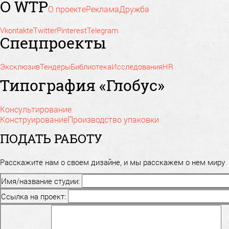
О WTP
О проекте
Реклама
Дружба
Vkontakte
Twitter
Pinterest
Telegram
Спецпроекты
Эксклюзив
Тендеры
Библиотека
Исследования
HR
Типография «Глобус»
Консультирование
Конструирование
Производство упаковки
ПОДАТЬ РАБОТУ
Расскажите нам о своем дизайне, и мы расскажем о нем миру
Имя/название студии:
Ссылка на проект: