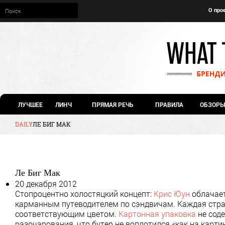
О про
ЛУЧШЕЕ
ЛИНЧ
ПРЯМАЯ РЕЧЬ
ПРАВИЛА
ОБЗОРЫ
DAILY
ЛЕ БИГ МАК
Ле Биг Мак
20 декабря 2012
Стопроцентно холостяцкий концепт:
Крис Юун
облачает
карманным путеводителем по сэндвичам. Каждая стра
соответствующим цветом.
Картонная упаковка
не соде
разочарования, что бутер не воплотился «как на карти