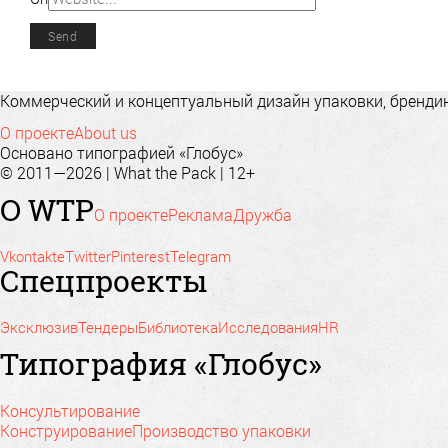
Коммерческий и концептуальный дизайн упаковки, брендинг
О проекте
About us
Основано типографией «Глобус»
© 2011—2026 | What the Pack | 12+
О WTP
О проекте
Реклама
Дружба
Vkontakte
Twitter
Pinterest
Telegram
Спецпроекты
Эксклюзив
Тендеры
Библиотека
Исследования
HR
Типография «Глобус»
Консультирование
Конструирование
Производство упаковки