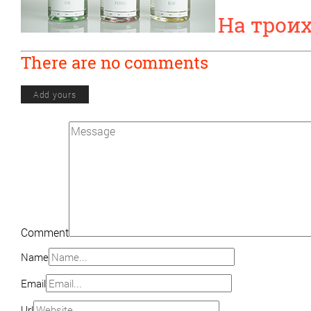
На трои
There are no comments
Add yours
Comment
Name
Email
Url