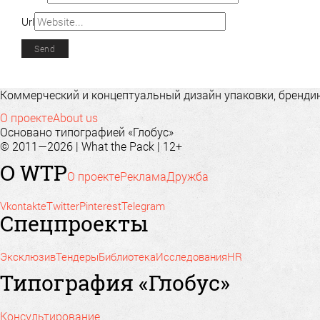
Url
Коммерческий и концептуальный дизайн упаковки, брендинг
О проекте
About us
Основано типографией «Глобус»
© 2011—2026 | What the Pack | 12+
О WTP
О проекте
Реклама
Дружба
Vkontakte
Twitter
Pinterest
Telegram
Спецпроекты
Эксклюзив
Тендеры
Библиотека
Исследования
HR
Типография «Глобус»
Консультирование