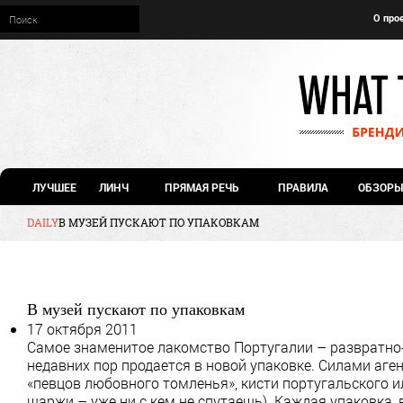
О про
ЛУЧШЕЕ
ЛИНЧ
ПРЯМАЯ РЕЧЬ
ПРАВИЛА
ОБЗОРЫ
DAILY
В МУЗЕЙ ПУСКАЮТ ПО УПАКОВКАМ
В музей пускают по упаковкам
17 октября 2011
Самое знаменитое лакомство Португалии – развратно-
недавних пор продается в новой упаковке. Силами аге
«певцов любовного томленья», кисти португальского
шаржи – уже ни с кем не спутаешь). Каждая упаковка,