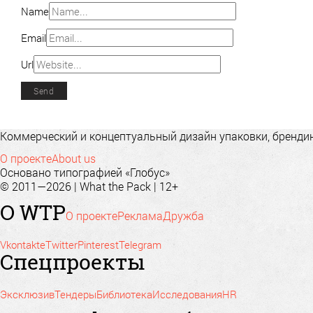
Name
Email
Url
Коммерческий и концептуальный дизайн упаковки, брендинг
О проекте
About us
Основано типографией «Глобус»
© 2011—2026 | What the Pack | 12+
О WTP
О проекте
Реклама
Дружба
Vkontakte
Twitter
Pinterest
Telegram
Спецпроекты
Эксклюзив
Тендеры
Библиотека
Исследования
HR