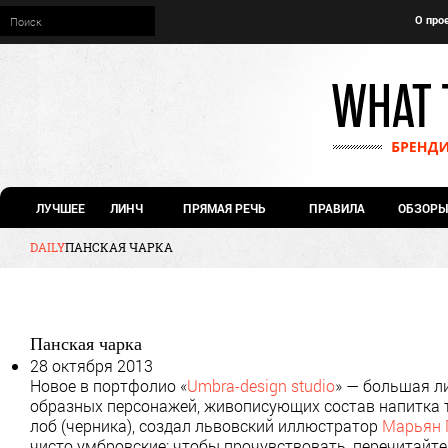
О про
ЛУЧШЕЕ
ЛИНЧ
ПРЯМАЯ РЕЧЬ
ПРАВИЛА
ОБЗОРЫ
DAILY
ПАНСКАЯ ЧАРКА
Панская чарка
28 октября 2013
Новое в портфолио «
Umbra-design studio
» — большая л
образных персонажей, живописующих состав напитка т
лоб (черника), создал львовский иллюстратор
Марьян 
чисто умбровские: чтобы прочувствовать, перечитайт