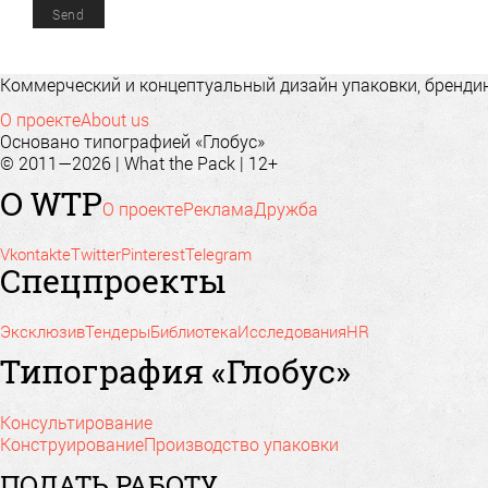
Коммерческий и концептуальный дизайн упаковки, брендинг
О проекте
About us
Основано типографией «Глобус»
© 2011—2026 | What the Pack | 12+
О WTP
О проекте
Реклама
Дружба
Vkontakte
Twitter
Pinterest
Telegram
Спецпроекты
Эксклюзив
Тендеры
Библиотека
Исследования
HR
Типография «Глобус»
Консультирование
Конструирование
Производство упаковки
ПОДАТЬ РАБОТУ