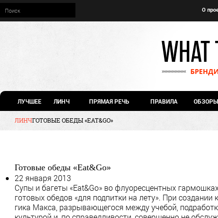
О про
ЛУЧШЕЕ
ЛИНЧ
ПРЯМАЯ РЕЧЬ
ПРАВИЛА
ОБЗОРЫ
ЛИНЧ
ГОТОВЫЕ ОБЕДЫ «EAT&GO»
Готовые обеды «Eat&Go»
22 января 2013
Супы и багеты «Eat&Go» во флуоресцентных гармошка
готовых обедов «для подпитки на лету». При создании
гика Макса, разрывающегося между учебой, подработк
культурой и, по справедливости, совершенно не обсл