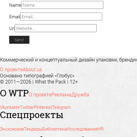
Name
Email
Url
Коммерческий и концептуальный дизайн упаковки, брендинг
О проекте
About us
Основано типографией «Глобус»
© 2011—2026 | What the Pack | 12+
О WTP
О проекте
Реклама
Дружба
Vkontakte
Twitter
Pinterest
Telegram
Спецпроекты
Эксклюзив
Тендеры
Библиотека
Исследования
HR