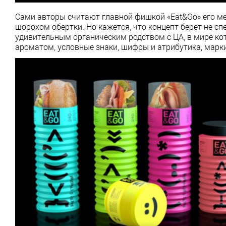
Сами авторы считают главной фишкой «Eat&Go» его ме
шорохом обертки. Но кажется, что концепт берет не с
удивительным органическим родством с ЦА, в мире ко
ароматом, условные знаки, шифры и атрибутика, марк