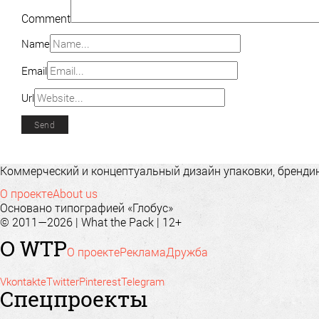
Comment
Name
Email
Url
Коммерческий и концептуальный дизайн упаковки, брендинг
О проекте
About us
Основано типографией «Глобус»
© 2011—2026 | What the Pack | 12+
О WTP
О проекте
Реклама
Дружба
Vkontakte
Twitter
Pinterest
Telegram
Спецпроекты