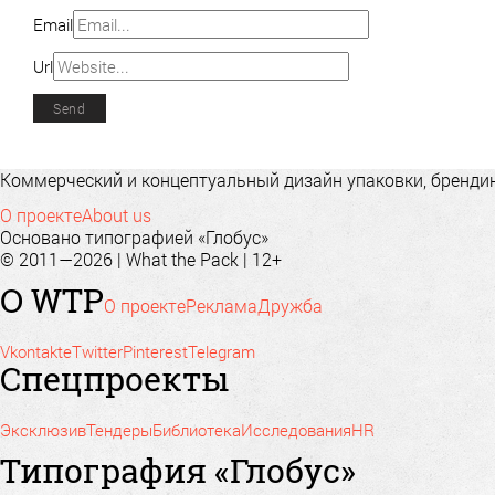
Email
Url
Коммерческий и концептуальный дизайн упаковки, брендинг
О проекте
About us
Основано типографией «Глобус»
© 2011—2026 | What the Pack | 12+
О WTP
О проекте
Реклама
Дружба
Vkontakte
Twitter
Pinterest
Telegram
Спецпроекты
Эксклюзив
Тендеры
Библиотека
Исследования
HR
Типография «Глобус»