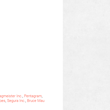
agmeister Inc.
,
Pentagram
,
ypes
,
Segura Inc.
,
Bruce Mau