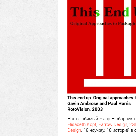
This end up. Original approaches 
Gavin Ambrose and Paul Harris
RotoVision, 2003
Наш любимый жанр – сборник п
Elisabeth Kopf
,
Farrow Design
,
2G
Design
. 18 ноу-хау. 18 историй 