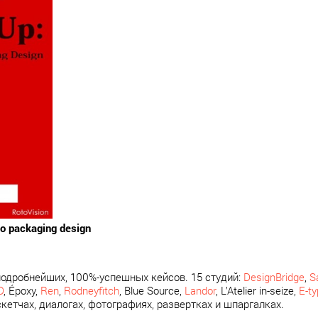
to packaging design
одробнейших, 100%-успешных кейсов. 15 студий:
DesignBridge
,
S
D
, Époxy,
Ren
,
Rodneyfitch
, Blue Source,
Landor
, L’Atelier in-seize,
E-t
в скетчах, диалогах, фотографиях, развертках и шпаргалках.