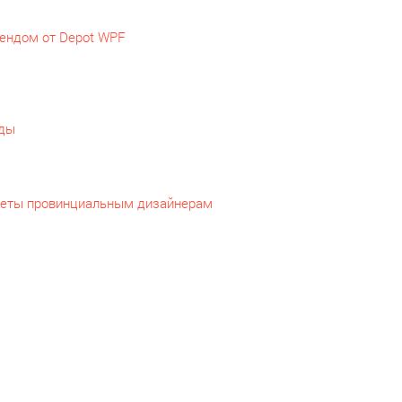
рендом от Depot WPF
еды
оветы провинциальным дизайнерам