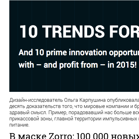
Дизайн-исследователь Ольга Карпушина опубликовал
десять доказательств того, что мировые компании и б
здравый смысл. Пример, порадовавший нас больше всег
прикассовой зоны, главной территории импульсивных 
питание.
В маске Zorro: 100 000 новы