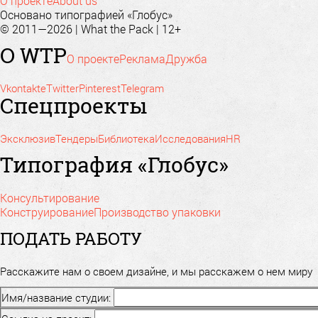
О проекте
About us
Основано типографией «Глобус»
© 2011—2026 | What the Pack | 12+
О WTP
О проекте
Реклама
Дружба
Vkontakte
Twitter
Pinterest
Telegram
Спецпроекты
Эксклюзив
Тендеры
Библиотека
Исследования
HR
Типография «Глобус»
Консультирование
Конструирование
Производство упаковки
ПОДАТЬ РАБОТУ
Расскажите нам о своем дизайне, и мы расскажем о нем миру
Имя/название студии: