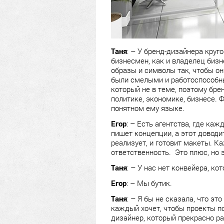
Таня
: – У бренд-дизайнера круг
бизнесмен, как и владелец бизн
образы и символы так, чтобы он
были смелыми и работоспособны
который не в теме, поэтому брен
политике, экономике, бизнесе.
понятном ему языке.
Егор
: – Есть агентства, где ка
пишет концепции, а этот доводи
реализует, и готовит макеты. К
ответственность. Это плюс, но 
Таня
: – У нас нет конвейера, ко
Егор
: – Мы бутик.
Таня
: – Я бы не сказала, что эт
каждый хочет, чтобы проекты по
дизайнер, который прекрасно ра