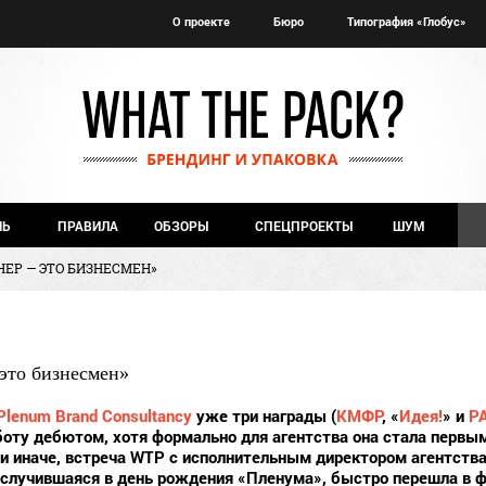
О проекте
Бюро
Типография «Глобус»
ЧЬ
ПРАВИЛА
ОБЗОРЫ
СПЕЦПРОЕКТЫ
ШУМ
НЕР — ЭТО БИЗНЕСМЕН»
это бизнесмен»
Plenum Brand Consultancy
уже три награды (
КМФР
, «
Идея!
» и
P
боту дебютом, хотя формально для агентства она стала перв
и иначе, встреча WTP с исполнительным директором агентства
случившаяся в день рождения «Пленума», быстро перешла в 