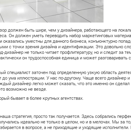
озор должен быть шире, чем у дизайнера, работающего на локал
еса. Он должен уметь переводить набор маркетинговых материал
и оказались уместны для данного бизнеса, конъюнктурно попада
ми с точки зрения дизайна и идентификации. Это довольно сло
д-дизайнер не только читает профлитературу, но и следит за тем
 Фактически он трудоспособная единица и может разговаривать 
ждый специалист заточен под определенную узкую область деятел
т до ума иллюстрации. У нас по-другому. Чаще всего дизайнер и
аждый дизайнер легко может сказать, что это именно он сделал 
это возможно не везде.
торый бывает в более крупных агентствах.
о наша стратегия, просто так получается. Здесь собрались перфе
лучались идеально не только в целом, но и в мелочах. Мы за то
збирается в вопросе, а не приходящие и уходящие исполнители. 