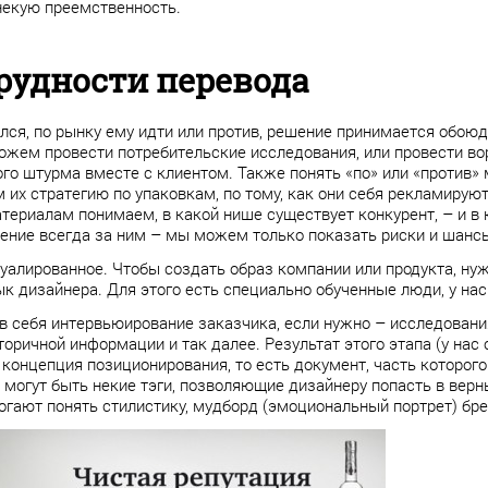
 некую преемственность.
Трудности перевода
ился, по рынку ему идти или против, решение принимается обоюд
ожем провести потребительские исследования, или провести во
го штурма вместе с клиентом. Также понять «по» или «против»
их стратегию по упаковкам, по тому, как они себя рекламируют,
териалам понимаем, в какой нише существует конкурент, – и в
ение всегда за ним – мы можем только показать риски и шанс
уалированное. Чтобы создать образ компании или продукта, нуж
ык дизайнера. Для этого есть специально обученные люди, у нас 
в себя интервьюирование заказчика, если нужно – исследовани
торичной информации и так далее. Результат этого этапа (у нас
концепция позиционирования, то есть документ, часть которого
 могут быть некие тэги, позволяющие дизайнеру попасть в верн
гают понять стилистику, мудборд (эмоциональный портрет) бре