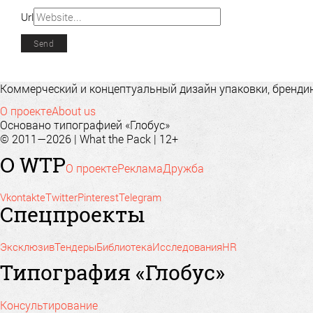
Url
Коммерческий и концептуальный дизайн упаковки, брендинг
О проекте
About us
Основано типографией «Глобус»
© 2011—2026 | What the Pack | 12+
О WTP
О проекте
Реклама
Дружба
Vkontakte
Twitter
Pinterest
Telegram
Спецпроекты
Эксклюзив
Тендеры
Библиотека
Исследования
HR
Типография «Глобус»
Консультирование