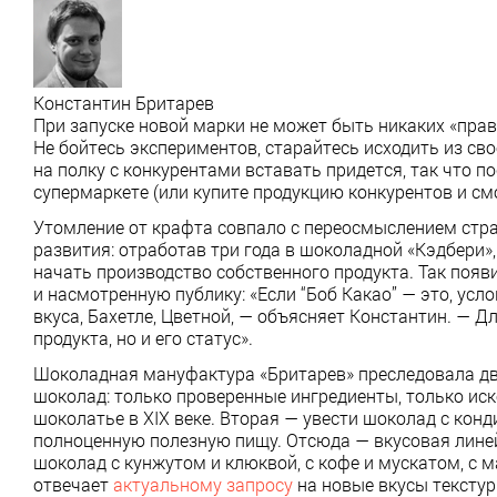
Константин Бритарев
При запуске новой марки не может быть никаких «прави
Не бойтесь экспериментов, старайтесь исходить из свое
на полку с конкурентами вставать придется, так что 
супермаркете (или купите продукцию конкурентов и см
Утомление от крафта совпало с переосмыслением страт
развития: отработав три года в шоколадной «Кэдбери»,
начать производство собственного продукта. Так появ
и насмотренную публику: «Если “Боб Какао” — это, усло
вкуса, Бахетле, Цветной, — объясняет Константин. — 
продукта, но и его статус».
Шоколадная мануфактура «Бритарев» преследовала дв
шоколад: только проверенные ингредиенты, только иск
шоколатье в XIX веке. Вторая — увести шоколад с конд
полноценную полезную пищу. Отсюда — вкусовая линей
шоколад с кунжутом и клюквой, с кофе и мускатом, с м
отвечает
актуальному запросу
на новые вкусы текстур