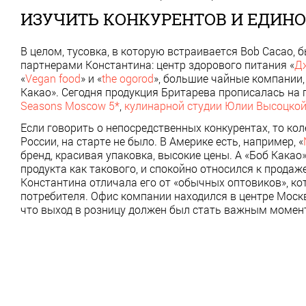
ИЗУЧИТЬ КОНКУРЕНТОВ И ЕДИ
В целом, тусовка, в которую встраивается Bob Cacao, б
партнерами Константина: центр здорового питания «
Д
«
Vegan food
» и «
the ogorod
», большие чайные компании,
Какао». Сегодня продукция Бритарева прописалась на
Seasons Moscow 5*
,
кулинарной студии Юлии Высоцко
Если говорить о непосредственных конкурентах, то ко
России, на старте не было. В Америке есть, например, «
бренд, красивая упаковка, высокие цены. А «Боб Кака
продукта как такового, и спокойно относился к продаж
Константина отличала его от «обычных оптовиков», к
потребителя. Офис компании находился в центре Моск
что выход в розницу должен был стать важным момент