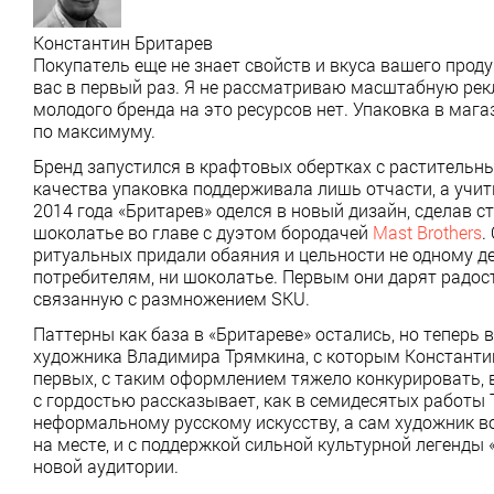
Константин Бритарев
Покупатель еще не знает свойств и вкуса вашего прод
вас в первый раз. Я не рассматриваю масштабную рекл
молодого бренда на это ресурсов нет. Упаковка в маг
по максимуму.
Бренд запустился в крафтовых обертках с растительны
качества упаковка поддерживала лишь отчасти, а учит
2014 года «Бритарев» оделся в новый дизайн, сделав
шоколатье во главе с дуэтом бородачей
Mast Brothers
.
ритуальных придали обаяния и цельности не одному де
потребителям, ни шоколатье. Первым они дарят радос
связанную с размножением SKU.
Паттерны как база в «Бритареве» остались, но теперь
художника Владимира Трямкина, с которым Константина
первых, с таким оформлением тяжело конкурировать, 
с гордостью рассказывает, как в семидесятых работы 
неформальному русскому искусству, а сам художник в
на месте, и с поддержкой сильной культурной легенды 
новой аудитории.