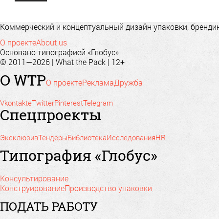
Коммерческий и концептуальный дизайн упаковки, брендинг
О проекте
About us
Основано типографией «Глобус»
© 2011—2026 | What the Pack | 12+
О WTP
О проекте
Реклама
Дружба
Vkontakte
Twitter
Pinterest
Telegram
Спецпроекты
Эксклюзив
Тендеры
Библиотека
Исследования
HR
Типография «Глобус»
Консультирование
Конструирование
Производство упаковки
ПОДАТЬ РАБОТУ