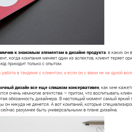
иимчив к знакомым элементам в дизайне продукта
: в каких он
ент, когда компания меняет один из аспектов, клиент теряет ор
иод приходит только с опытом.
 работа в тандеме с клиентом, и если он с вами не на одной вол
вочный дизайн все еще слишком консервативен
, как мне кажет
тся очень немногие агентства — притом, что воспитывать клие
ятая обязанность дизайнера. В настоящий момент самый яркий 
ды он никуда не денется. А вот компаний, которые специализиро
, сейчас разумнее быть универсальными в плане дизайна.