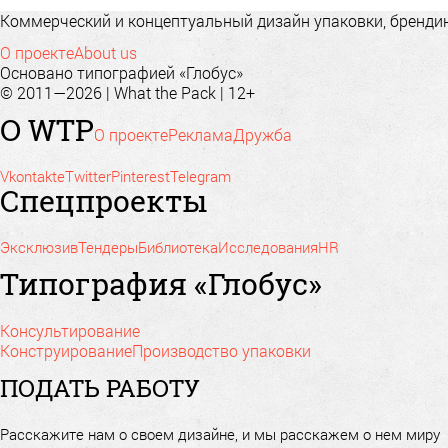
Коммерческий и концептуальный дизайн упаковки, брендинг
О проекте
About us
Основано типографией «Глобус»
© 2011—2026 | What the Pack | 12+
О WTP
О проекте
Реклама
Дружба
Vkontakte
Twitter
Pinterest
Telegram
Спецпроекты
Эксклюзив
Тендеры
Библиотека
Исследования
HR
Типография «Глобус»
Консультирование
Конструирование
Производство упаковки
ПОДАТЬ РАБОТУ
Расскажите нам о своем дизайне, и мы расскажем о нем миру