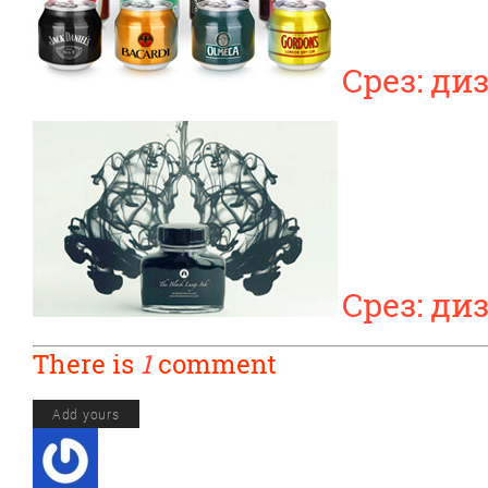
Срез: ди
Срез: ди
There is
1
comment
Add yours