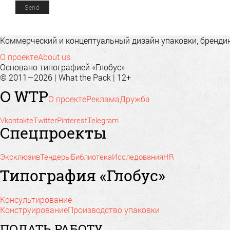
Коммерческий и концептуальный дизайн упаковки, брендинг
О проекте
About us
Основано типографией «Глобус»
© 2011—2026 | What the Pack | 12+
О WTP
О проекте
Реклама
Дружба
Vkontakte
Twitter
Pinterest
Telegram
Спецпроекты
Эксклюзив
Тендеры
Библиотека
Исследования
HR
Типография «Глобус»
Консультирование
Конструирование
Производство упаковки
ПОДАТЬ РАБОТУ